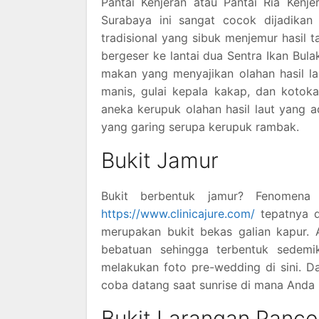
Pantai Kenjeran atau Pantai Ria Kenje
Surabaya ini sangat cocok dijadikan
tradisional yang sibuk menjemur hasil 
bergeser ke lantai dua Sentra Ikan Bula
makan yang menyajikan olahan hasil la
manis, gulai kepala kakap, dan kotok
aneka kerupuk olahan hasil laut yang ad
yang garing serupa kerupuk rambak.
Bukit Jamur
Bukit berbentuk jamur? Fenomena
https://www.clinicajure.com/
tepatnya d
merupakan bukit bekas galian kapur.
bebatuan sehingga terbentuk sedemi
melakukan foto pre-wedding di sini. D
coba datang saat sunrise di mana Anda 
Bukit Larangan Panc