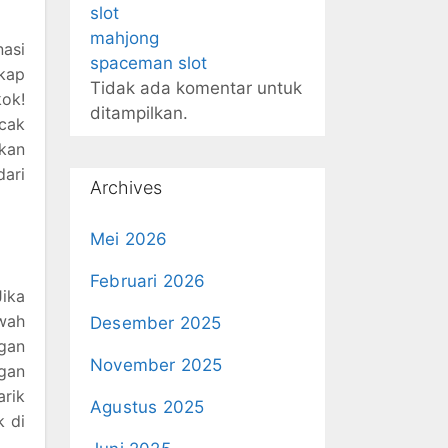
slot
mahjong
asi
spaceman slot
kap
Tidak ada komentar untuk
kok!
ditampilkan.
ncak
akan
dari
Archives
Mei 2026
Februari 2026
Jika
awah
Desember 2025
ngan
November 2025
gan
rik
Agustus 2025
 di