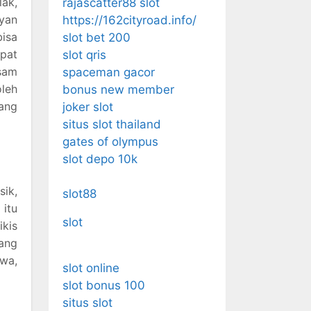
lak,
rajascatter88 slot
yan
https://162cityroad.info/
bisa
slot bet 200
mpat
slot qris
asam
spaceman gacor
leh
bonus new member
pang
joker slot
situs slot thailand
gates of olympus
slot depo 10k
ik,
slot88
 itu
slot
kis
ang
ewa,
slot online
slot bonus 100
situs slot