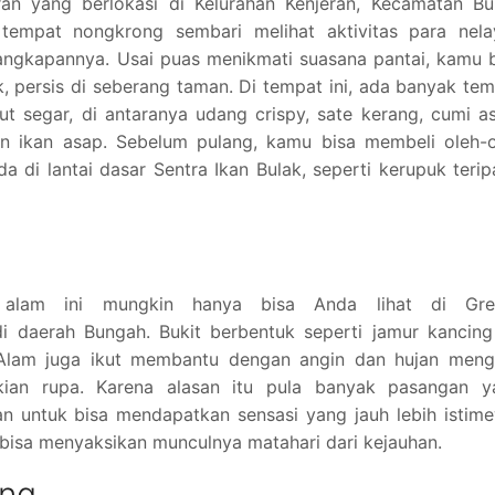
ran yang berlokasi di Kelurahan Kenjeran, Kecamatan Bu
 tempat nongkrong sembari melihat aktivitas para nela
tangkapannya. Usai puas menikmati suasana pantai, kamu 
k, persis di seberang taman. Di tempat ini, ada banyak te
ut segar, di antaranya udang crispy, sate kerang, cumi 
an ikan asap. Sebelum pulang, kamu bisa membeli oleh-o
a di lantai dasar Sentra Ikan Bulak, seperti kerupuk teri
 alam ini mungkin hanya bisa Anda lihat di Gres
i daerah Bungah. Bukit berbentuk seperti jamur kancing
 Alam juga ikut membantu dengan angin dan hujan mengi
kian rupa. Karena alasan itu pula banyak pasangan y
an untuk bisa mendapatkan sensasi yang jauh lebih istim
bisa menyaksikan munculnya matahari dari kejauhan.
eng