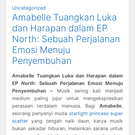
Uncategorized
Amabelle Tuangkan Luka
dan Harapan dalam EP
North: Sebuah Perjalanan
Emosi Menuju
Penyembuhan
Amabelle Tuangkan Luka dan Harapan dalam
EP
North
: Sebuah Perjalanan Emosi Menuju
Penyembuhan –
Musik sering kali menjadi
medium paling jujur untuk mengekspresikan
perasaan terdalam manusia. Bagi
Amabelle
,
seorang penyanyi muda
starlight princess super
scatter
yang tengah naik daun, karya musik
bukan sekadar hiburan, melainkan sarana untuk