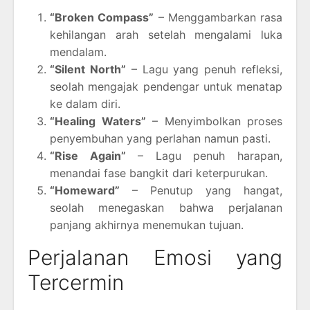
“Broken Compass”
– Menggambarkan rasa
kehilangan arah setelah mengalami luka
mendalam.
“Silent North”
– Lagu yang penuh refleksi,
seolah mengajak pendengar untuk menatap
ke dalam diri.
“Healing Waters”
– Menyimbolkan proses
penyembuhan yang perlahan namun pasti.
“Rise Again”
– Lagu penuh harapan,
menandai fase bangkit dari keterpurukan.
“Homeward”
– Penutup yang hangat,
seolah menegaskan bahwa perjalanan
panjang akhirnya menemukan tujuan.
Perjalanan Emosi yang
Tercermin