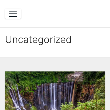
Skip
to
content
Uncategorized