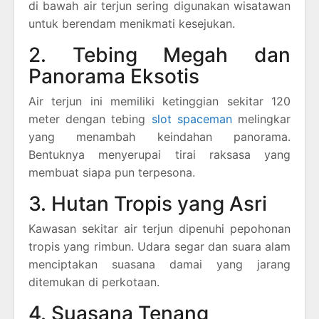
di bawah air terjun sering digunakan wisatawan
untuk berendam menikmati kesejukan.
2. Tebing Megah dan
Panorama Eksotis
Air terjun ini memiliki ketinggian sekitar 120
meter dengan tebing
slot spaceman
melingkar
yang menambah keindahan panorama.
Bentuknya menyerupai tirai raksasa yang
membuat siapa pun terpesona.
3. Hutan Tropis yang Asri
Kawasan sekitar air terjun dipenuhi pepohonan
tropis yang rimbun. Udara segar dan suara alam
menciptakan suasana damai yang jarang
ditemukan di perkotaan.
4. Suasana Tenang