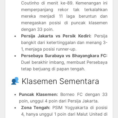
Coutinho di menit ke-89. Kemenangan ini
memperpanjang rekor tak terkalahkan
mereka menjadi 11 laga beruntun dan
menegaskan posisi di puncak klasemen
dengan 33 poin.
Persija Jakarta vs Persik Kediri:
Persija
bangkit dari ketertinggalan dan menang 3-
1, menjaga posisi runner-up.
Persebaya Surabaya vs Bhayangkara FC:
Duel berakhir imbang, membuat Persebaya
tetap berjuang di papan tengah.
Klasemen Sementara
Puncak Klasemen:
Borneo FC dengan 33
poin, unggul 4 poin dari Persija Jakarta.
Zona Tengah:
PSIM Yogyakarta di posisi
4, hanya unggul 1 poin dari Malut United di