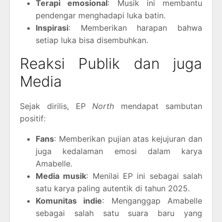
Terapi emosional
: Musik ini membantu
pendengar menghadapi luka batin.
Inspirasi
: Memberikan harapan bahwa
setiap luka bisa disembuhkan.
Reaksi Publik dan juga
Media
Sejak dirilis, EP
North
mendapat sambutan
positif:
Fans
: Memberikan pujian atas kejujuran dan
juga kedalaman emosi dalam karya
Amabelle.
Media musik
: Menilai EP ini sebagai salah
satu karya paling autentik di tahun 2025.
Komunitas indie
: Menganggap Amabelle
sebagai salah satu suara baru yang