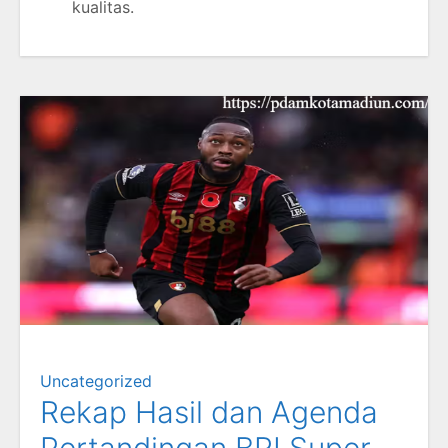
kualitas.
Uncategorized
Rekap Hasil dan Agenda