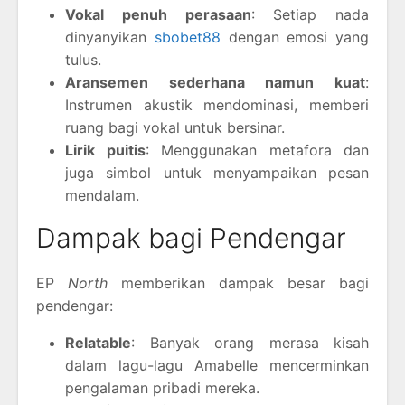
Vokal penuh perasaan
: Setiap nada
dinyanyikan
sbobet88
dengan emosi yang
tulus.
Aransemen sederhana namun kuat
:
Instrumen akustik mendominasi, memberi
ruang bagi vokal untuk bersinar.
Lirik puitis
: Menggunakan metafora dan
juga simbol untuk menyampaikan pesan
mendalam.
Dampak bagi Pendengar
EP
North
memberikan dampak besar bagi
pendengar:
Relatable
: Banyak orang merasa kisah
dalam lagu-lagu Amabelle mencerminkan
pengalaman pribadi mereka.