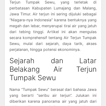
Terjun Tumpak Sewu, yang terletak di
perbatasan Kabupaten Lumajang dan Malang,
Jawa Timur. Air terjun ini sering dijuluki sebagai
“Niagara-nya Indonesia” karena bentuknya yang
megah dan lebar, menyerupai tirai air yang jatuh
dari tebing tinggi. Artikel ini akan mengulas
secara komprehensif tentang Air Terjun Tumpak
Sewu, mulai dari sejarah, daya tarik, akses
perjalanan, hingga potensi ekonominya.
Sejarah dan Latar
Belakang Air Terjun
Tumpak Sewu
Nama “Tumpak Sewu” berasal dari bahasa Jawa
yang berarti “seribu air terjun”. Julukan ini
diberikan karena panorama air yang jatuh dari