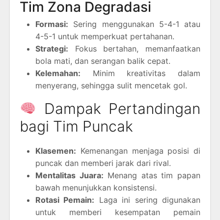
Tim Zona Degradasi
Formasi:
Sering menggunakan 5-4-1 atau
4-5-1 untuk memperkuat pertahanan.
Strategi:
Fokus bertahan, memanfaatkan
bola mati, dan serangan balik cepat.
Kelemahan:
Minim kreativitas dalam
menyerang, sehingga sulit mencetak gol.
Dampak Pertandingan
bagi Tim Puncak
Klasemen:
Kemenangan menjaga posisi di
puncak dan memberi jarak dari rival.
Mentalitas Juara:
Menang atas tim papan
bawah menunjukkan konsistensi.
Rotasi Pemain:
Laga ini sering digunakan
untuk memberi kesempatan pemain