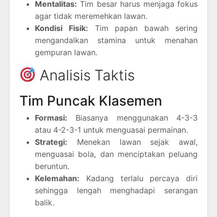
Mentalitas:
Tim besar harus menjaga fokus
agar tidak meremehkan lawan.
Kondisi Fisik:
Tim papan bawah sering
mengandalkan stamina untuk menahan
gempuran lawan.
Analisis Taktis
Tim Puncak Klasemen
Formasi:
Biasanya menggunakan 4-3-3
atau 4-2-3-1 untuk menguasai permainan.
Strategi:
Menekan lawan sejak awal,
menguasai bola, dan menciptakan peluang
beruntun.
Kelemahan:
Kadang terlalu percaya diri
sehingga lengah menghadapi serangan
balik.