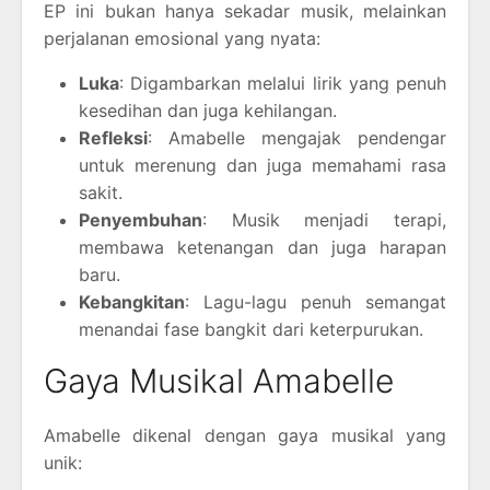
EP ini bukan hanya sekadar musik, melainkan
perjalanan emosional yang nyata:
Luka
: Digambarkan melalui lirik yang penuh
kesedihan dan juga kehilangan.
Refleksi
: Amabelle mengajak pendengar
untuk merenung dan juga memahami rasa
sakit.
Penyembuhan
: Musik menjadi terapi,
membawa ketenangan dan juga harapan
baru.
Kebangkitan
: Lagu-lagu penuh semangat
menandai fase bangkit dari keterpurukan.
Gaya Musikal Amabelle
Amabelle dikenal dengan gaya musikal yang
unik: