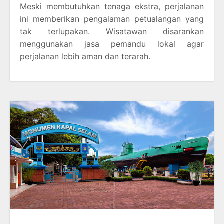
Meski membutuhkan tenaga ekstra, perjalanan
ini memberikan pengalaman petualangan yang
tak terlupakan. Wisatawan disarankan
menggunakan jasa pemandu lokal agar
perjalanan lebih aman dan terarah.