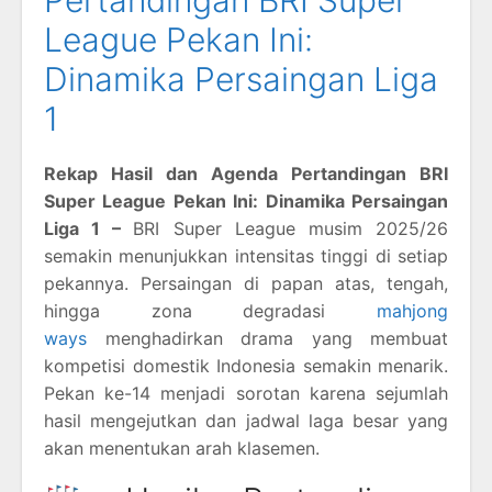
Pertandingan BRI Super
League Pekan Ini:
Dinamika Persaingan Liga
1
Rekap Hasil dan Agenda Pertandingan BRI
Super League Pekan Ini: Dinamika Persaingan
Liga 1 –
BRI Super League musim 2025/26
semakin menunjukkan intensitas tinggi di setiap
pekannya. Persaingan di papan atas, tengah,
hingga zona degradasi
mahjong
ways
menghadirkan drama yang membuat
kompetisi domestik Indonesia semakin menarik.
Pekan ke-14 menjadi sorotan karena sejumlah
hasil mengejutkan dan jadwal laga besar yang
akan menentukan arah klasemen.