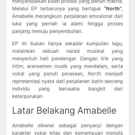
menyampaikan kisah pribadi yang penuh makna.
Melalui EP terbarunya yang bertajuk
“North”
,
Amabelle merangkum perjalanan emosional dari
luka yang pernah ia alami hingga proses
panjang menuju penyembuhan.
EP ini bukan hanya sekadar kumpulan lagu,
melainkan sebuah narasi musikal yang
menyentuh hati pendengar. Dengan lirik yang
intim, aransemen musik yang mendalam, serta
vokal yang penuh perasaan,
North
menjadi
representasi nyata dari perjalanan batin seorang
individu yang berusaha bangkit dari
keterpurukan.
Latar Belakang Amabelle
Amabelle dikenal sebagai penyanyi dengan
karakter vokal khas dan kemampuan menulis