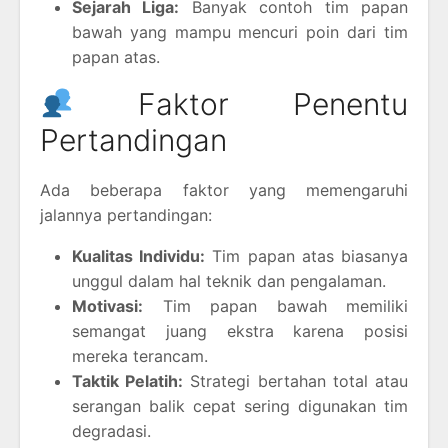
Sejarah Liga:
Banyak contoh tim papan
bawah yang mampu mencuri poin dari tim
papan atas.
Faktor Penentu
Pertandingan
Ada beberapa faktor yang memengaruhi
jalannya pertandingan:
Kualitas Individu:
Tim papan atas biasanya
unggul dalam hal teknik dan pengalaman.
Motivasi:
Tim papan bawah memiliki
semangat juang ekstra karena posisi
mereka terancam.
Taktik Pelatih:
Strategi bertahan total atau
serangan balik cepat sering digunakan tim
degradasi.