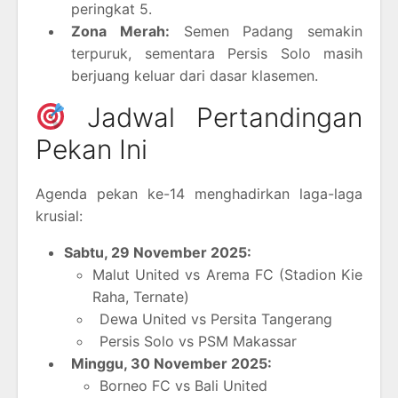
peringkat 5.
Zona Merah:
Semen Padang semakin
terpuruk, sementara Persis Solo masih
berjuang keluar dari dasar klasemen.
Jadwal Pertandingan
Pekan Ini
Agenda pekan ke-14 menghadirkan laga-laga
krusial:
Sabtu, 29 November 2025:
Malut United vs Arema FC (Stadion Kie
Raha, Ternate)
Dewa United vs Persita Tangerang
Persis Solo vs PSM Makassar
Minggu, 30 November 2025:
Borneo FC vs Bali United