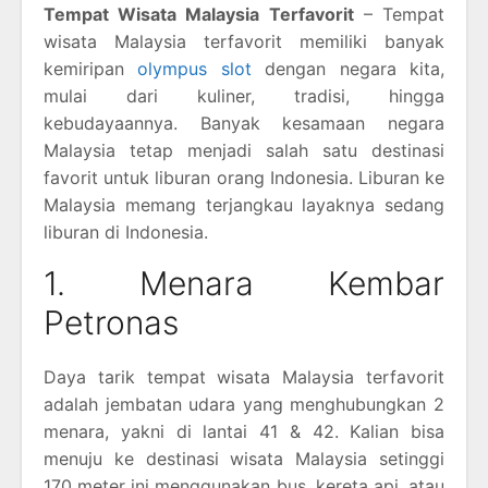
Tempat Wisata Malaysia Terfavorit
– Tempat
wisata Malaysia terfavorit memiliki banyak
kemiripan
olympus slot
dengan negara kita,
mulai dari kuliner, tradisi, hingga
kebudayaannya. Banyak kesamaan negara
Malaysia tetap menjadi salah satu destinasi
favorit untuk liburan orang Indonesia. Liburan ke
Malaysia memang terjangkau layaknya sedang
liburan di Indonesia.
1. Menara Kembar
Petronas
Daya tarik tempat wisata Malaysia terfavorit
adalah jembatan udara yang menghubungkan 2
menara, yakni di lantai 41 & 42. Kalian bisa
menuju ke destinasi wisata Malaysia setinggi
170 meter ini menggunakan bus, kereta api, atau