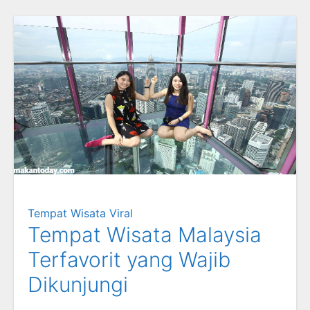
Tempat Wisata Viral
Tempat Wisata Malaysia
Terfavorit yang Wajib
Dikunjungi