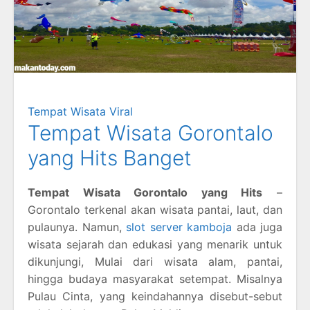
Tempat Wisata Viral
Tempat Wisata Gorontalo
yang Hits Banget
Tempat Wisata Gorontalo yang Hits
–
Gorontalo terkenal akan wisata pantai, laut, dan
pulaunya. Namun,
slot server kamboja
ada juga
wisata sejarah dan edukasi yang menarik untuk
dikunjungi, Mulai dari wisata alam, pantai,
hingga budaya masyarakat setempat. Misalnya
Pulau Cinta, yang keindahannya disebut-sebut