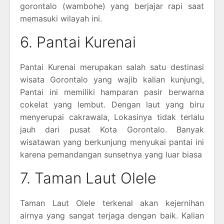
gorontalo (wambohe) yang berjajar rapi saat
memasuki wilayah ini.
6. Pantai Kurenai
Pantai Kurenai merupakan salah satu destinasi
wisata Gorontalo yang wajib kalian kunjungi,
Pantai ini memiliki hamparan pasir berwarna
cokelat yang lembut. Dengan laut yang biru
menyerupai cakrawala, Lokasinya tidak terlalu
jauh dari pusat Kota Gorontalo. Banyak
wisatawan yang berkunjung menyukai pantai ini
karena pemandangan sunsetnya yang luar biasa
7. Taman Laut Olele
Taman Laut Olele terkenal akan kejernihan
airnya yang sangat terjaga dengan baik. Kalian