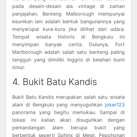
pada desain-desain ala vintage di zaman
penjajahan. Benteng Malborough mempunyai
keunikan lain adalah bentuk bangunannya yang
menyerupai kura-kura jika dilihat dari udara.
Tempat wisata historis di Bengkulu ini
menyimpan banyak cerita. Dulunya, Fort
Marlborough adalah salah satu benteng paling
tangguh yang dimiliki Inggris di belahan bumi
timur.
4. Bukit Batu Kandis
Bukit Batu Kandis merupakan salah satu wisata
alam di Bengkulu yang menyuguhkan
joker123
panorama yang begitu memukau. Sampai di
lokasi ini kalian akan disuguhkan dengan
pemandangan alam berupa bukit yang
berbentuk seperti Sphinx di Mesir. Pepohonan