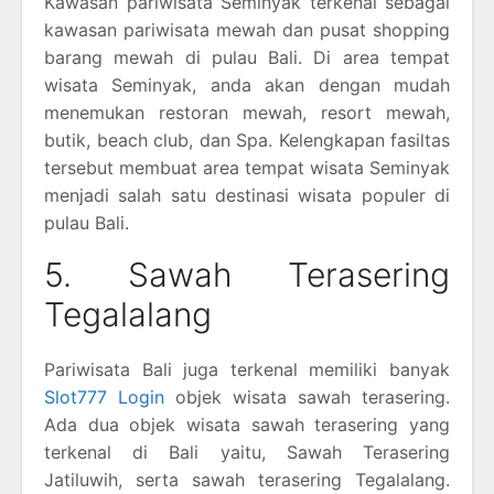
Kawasan pariwisata Seminyak terkenal sebagai
kawasan pariwisata mewah dan pusat shopping
barang mewah di pulau Bali. Di area tempat
wisata Seminyak, anda akan dengan mudah
menemukan restoran mewah, resort mewah,
butik, beach club, dan Spa. Kelengkapan fasiltas
tersebut membuat area tempat wisata Seminyak
menjadi salah satu destinasi wisata populer di
pulau Bali.
5. Sawah Terasering
Tegalalang
Pariwisata Bali juga terkenal memiliki banyak
Slot777 Login
objek wisata sawah terasering.
Ada dua objek wisata sawah terasering yang
terkenal di Bali yaitu, Sawah Terasering
Jatiluwih, serta sawah terasering Tegalalang.