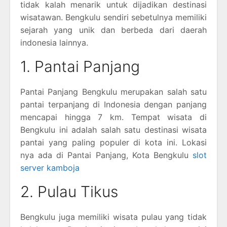
tidak kalah menarik untuk dijadikan destinasi
wisatawan. Bengkulu sendiri sebetulnya memiliki
sejarah yang unik dan berbeda dari daerah
indonesia lainnya.
1. Pantai Panjang
Pantai Panjang Bengkulu merupakan salah satu
pantai terpanjang di Indonesia dengan panjang
mencapai hingga 7 km. Tempat wisata di
Bengkulu ini adalah salah satu destinasi wisata
pantai yang paling populer di kota ini. Lokasi
nya ada di Pantai Panjang, Kota Bengkulu
slot
server kamboja
2. Pulau Tikus
Bengkulu juga memiliki wisata pulau yang tidak