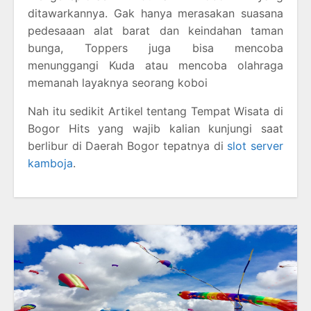
ditawarkannya. Gak hanya merasakan suasana
pedesaaan alat barat dan keindahan taman
bunga, Toppers juga bisa mencoba
menunggangi Kuda atau mencoba olahraga
memanah layaknya seorang koboi
Nah itu sedikit Artikel tentang Tempat Wisata di
Bogor Hits yang wajib kalian kunjungi saat
berlibur di Daerah Bogor tepatnya di
slot server
kamboja
.