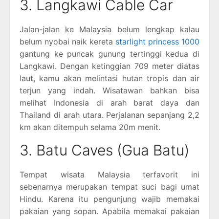
3. Langkawi Cable Car
Jalan-jalan ke Malaysia belum lengkap kalau
belum nyobai naik kereta
starlight princess 1000
gantung ke puncak gunung tertinggi kedua di
Langkawi. Dengan ketinggian 709 meter diatas
laut, kamu akan melintasi hutan tropis dan air
terjun yang indah. Wisatawan bahkan bisa
melihat Indonesia di arah barat daya dan
Thailand di arah utara. Perjalanan sepanjang 2,2
km akan ditempuh selama 20m menit.
3. Batu Caves (Gua Batu)
Tempat wisata Malaysia terfavorit ini
sebenarnya merupakan tempat suci bagi umat
Hindu. Karena itu pengunjung wajib memakai
pakaian yang sopan. Apabila memakai pakaian