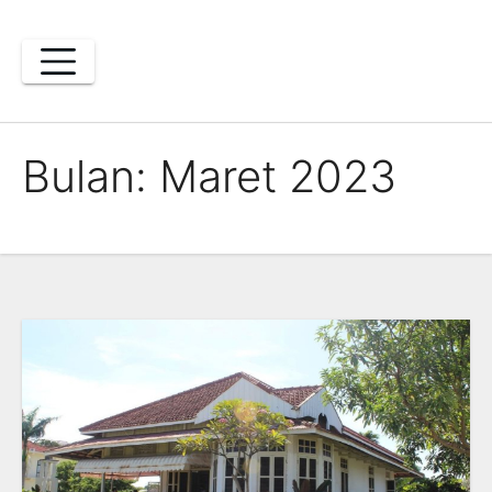
Skip
to
content
Bulan:
Maret 2023