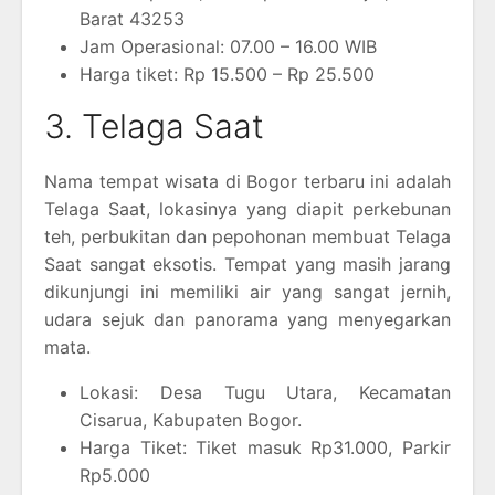
Barat 43253
Jam Operasional: 07.00 – 16.00 WIB
Harga tiket: Rp 15.500 – Rp 25.500
3. Telaga Saat
Nama tempat wisata di Bogor terbaru ini adalah
Telaga Saat, lokasinya yang diapit perkebunan
teh, perbukitan dan pepohonan membuat Telaga
Saat sangat eksotis. Tempat yang masih jarang
dikunjungi ini memiliki air yang sangat jernih,
udara sejuk dan panorama yang menyegarkan
mata.
Lokasi: Desa Tugu Utara, Kecamatan
Cisarua, Kabupaten Bogor.
Harga Tiket: Tiket masuk Rp31.000, Parkir
Rp5.000