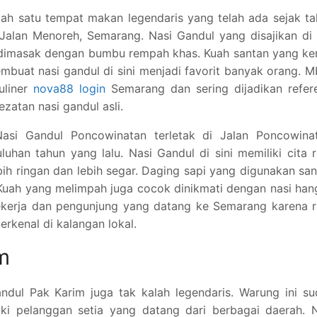
ah satu tempat makan legendaris yang telah ada sejak t
 Jalan Menoreh, Semarang. Nasi Gandul yang disajikan di 
 dimasak dengan bumbu rempah khas. Kuah santan yang ke
mbuat nasi gandul di sini menjadi favorit banyak orang. 
uliner
nova88 login
Semarang dan sering dijadikan refer
zatan nasi gandul asli.
si Gandul Poncowinatan terletak di Jalan Poncowinat
uhan tahun yang lalu. Nasi Gandul di sini memiliki cita 
ih ringan dan lebih segar. Daging sapi yang digunakan sa
Kuah yang melimpah juga cocok dinikmati dengan nasi han
pekerja dan pengunjung yang datang ke Semarang karena 
rkenal di kalangan lokal.
m
ndul Pak Karim juga tak kalah legendaris. Warung ini s
iki pelanggan setia yang datang dari berbagai daerah. 