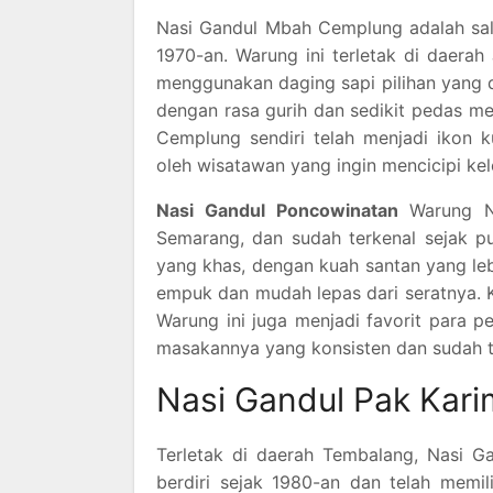
Nasi Gandul Mbah Cemplung adalah sal
1970-an. Warung ini terletak di daerah
menggunakan daging sapi pilihan yang
dengan rasa gurih dan sedikit pedas me
Cemplung sendiri telah menjadi ikon k
oleh wisatawan yang ingin mencicipi kele
Nasi Gandul Poncowinatan
Warung Na
Semarang, dan sudah terkenal sejak pul
yang khas, dengan kuah santan yang leb
empuk dan mudah lepas dari seratnya. 
Warung ini juga menjadi favorit para 
masakannya yang konsisten dan sudah te
Nasi Gandul Pak Kari
Terletak di daerah Tembalang, Nasi Ga
berdiri sejak 1980-an dan telah memil