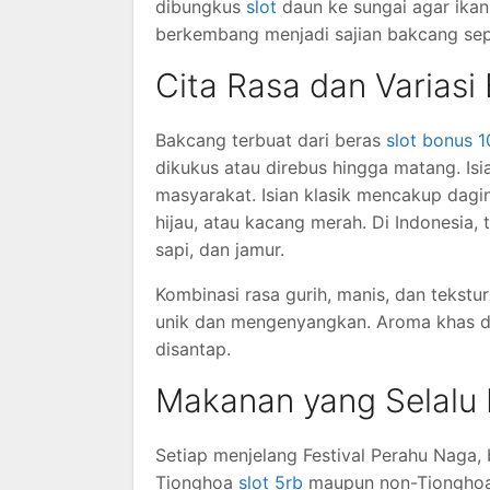
dibungkus
slot
daun ke sungai agar ikan
berkembang menjadi sajian bakcang sepe
Cita Rasa dan Variasi
Bakcang terbuat dari beras
slot bonus 
dikukus atau direbus hingga matang. Is
masyarakat. Isian klasik mencakup dagin
hijau, atau kacang merah. Di Indonesia,
sapi, dan jamur.
Kombinasi rasa gurih, manis, dan tekst
unik dan mengenyangkan. Aroma khas 
disantap.
Makanan yang Selalu 
Setiap menjelang Festival Perahu Naga,
Tionghoa
slot 5rb
maupun non-Tionghoa.