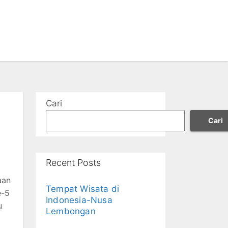
Cari
Cari
Recent Posts
aan
Tempat Wisata di
e-5
Indonesia-Nusa
u
Lembongan