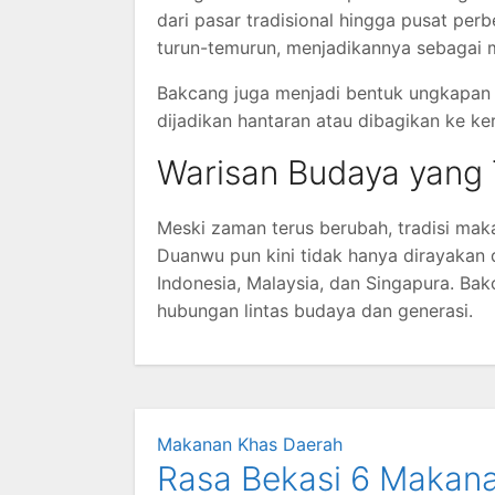
dari pasar tradisional hingga pusat pe
turun-temurun, menjadikannya sebagai
Bakcang juga menjadi bentuk ungkapan 
dijadikan hantaran atau dibagikan ke k
Warisan Budaya yang 
Meski zaman terus berubah, tradisi maka
Duanwu pun kini tidak hanya dirayakan d
Indonesia, Malaysia, dan Singapura. Ba
hubungan lintas budaya dan generasi.
Makanan Khas Daerah
Rasa Bekasi 6 Makana