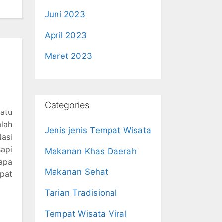
Juni 2023
April 2023
Maret 2023
k
Categories
atu
alah
Jenis jenis Tempat Wisata
Nasi
api
Makanan Khas Daerah
apa
Makanan Sehat
pat
Tarian Tradisional
Tempat Wisata Viral