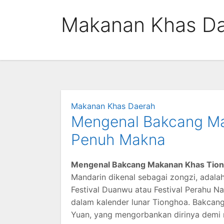
Skip
Makanan Khas D
to
content
Makanan Khas Daerah
Mengenal Bakcang Ma
Penuh Makna
Mengenal Bakcang Makanan Khas Tio
Mandarin dikenal sebagai zongzi, adala
Festival Duanwu atau Festival Perahu Nag
dalam kalender lunar Tionghoa. Bakcan
Yuan, yang mengorbankan dirinya demi