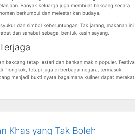
rbelanjaan. Banyak keluarga juga membuat bakcang secara
 momen berkumpul dan melestarikan budaya.
syukur dan simbol keberuntungan. Tak jarang, makanan ini
erabat dan sahabat sebagai bentuk kasih sayang.
Terjaga
n bakcang tetap lestari dan bahkan makin populer. Festiva
i Tiongkok, tetapi juga di berbagai negara, termasuk
kcang menjadi bukti nyata bagaimana kuliner dapat mereka
n Khas yang Tak Boleh