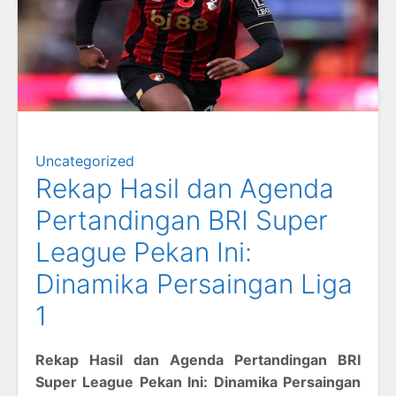
Uncategorized
Rekap Hasil dan Agenda
Pertandingan BRI Super
League Pekan Ini:
Dinamika Persaingan Liga
1
Rekap Hasil dan Agenda Pertandingan BRI
Super League Pekan Ini: Dinamika Persaingan