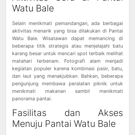
Watu Bale
Selain menikmati pemandangan, ada berbagai
aktivitas menarik yang bisa dilakukan di Pantai
Watu Bale. Wisatawan dapat memancing di
beberapa titik strategis atau menjelajahi batu
karang besar untuk mencari spot terbaik melihat
matahari terbenam. Fotografi alam menjadi
kegiatan populer karena kombinasi pasir, batu,
dan laut yang menakjubkan. Bahkan, beberapa
pengunjung membawa peralatan piknik untuk
menikmati makanan sambil menikmati
panorama pantai.
Fasilitas dan Akses
Menuju Pantai Watu Bale