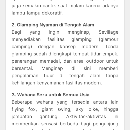
juga semakin cantik saat malam karena adanya
lampu-lampu dekoratif.
2. Glamping Nyaman di Tengah Alam
Bagi yang ingin menginap, Sevillage
menyediakan fasilitas glamping (glamour
camping) dengan konsep modern. Tenda
glamping sudah dilengkapi tempat tidur empuk,
penerangan memadai, dan area outdoor untuk
bersantai. Menginap di sini memberi
pengalaman tidur di tengah alam tanpa
kehilangan kenyamanan fasilitas modern.
3. Wahana Seru untuk Semua Usia
Beberapa wahana yang tersedia antara lain
flying fox, giant swing, sky bike, hingga
jembatan gantung. Aktivitas-aktivitas ini
memberikan sensasi berbeda bagi pengunjung