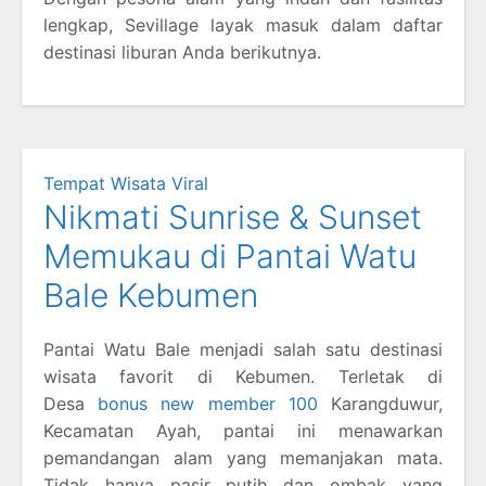
lengkap, Sevillage layak masuk dalam daftar
destinasi liburan Anda berikutnya.
Tempat Wisata Viral
Nikmati Sunrise & Sunset
Memukau di Pantai Watu
Bale Kebumen
Pantai Watu Bale menjadi salah satu destinasi
wisata favorit di Kebumen. Terletak di
Desa
bonus new member 100
Karangduwur,
Kecamatan Ayah, pantai ini menawarkan
pemandangan alam yang memanjakan mata.
Tidak hanya pasir putih dan ombak yang