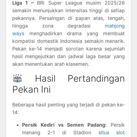
Liga 1 –
BRI Super League musim 2025/26
semakin menunjukkan intensitas tinggi di setiap
pekannya. Persaingan di papan atas, tengah,
hingga zona degradasi
mahjong
ways
menghadirkan drama yang membuat
kompetisi domestik Indonesia semakin menarik.
Pekan ke-14 menjadi sorotan karena sejumlah
hasil mengejutkan dan jadwal laga besar yang
akan menentukan arah klasemen.
Hasil Pertandingan
Pekan Ini
Beberapa hasil penting yang terjadi di pekan ke-
14:
Persik Kediri vs Semen Padang:
Persik
menang 2-1 di Stadion
situs slot