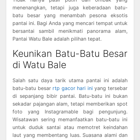
menenangkan, tetapi juga keberadaan batu-
batu besar yang menambah pesona eksotis
pantai ini. Bagi Anda yang mencari tempat untuk
bersantai sambil menikmati panorama alam,
Pantai Watu Bale adalah pilihan tepat.
Keunikan Batu-Batu Besar
di Watu Bale
Salah satu daya tarik utama pantai ini adalah
batu-batu besar
rtp gacor hari ini
yang tersebar
di sepanjang bibir pantai. Batu-batu ini bukan
sekadar pajangan alam, tetapi memberikan spot
foto yang Instagramable bagi pengunjung.
Wisatawan sering memanfaatkan batu-batu ini
untuk duduk santai atau memotret keindahan
laut yang membentang luas. Suasana alami dan