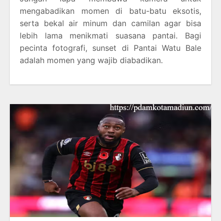
mengabadikan momen di batu-batu eksotis,
serta bekal air minum dan camilan agar bisa
lebih lama menikmati suasana pantai. Bagi
pecinta fotografi, sunset di Pantai Watu Bale
adalah momen yang wajib diabadikan.