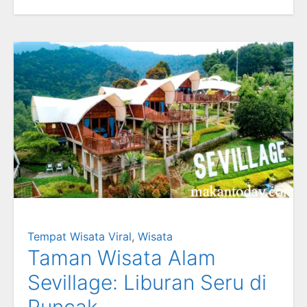
Tempat Wisata Viral
,
Wisata
Taman Wisata Alam
Sevillage: Liburan Seru di
Puncak