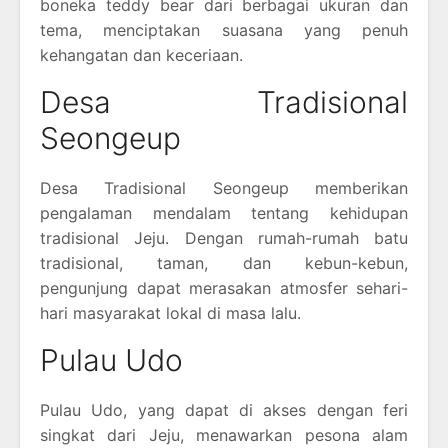
boneka teddy bear dari berbagai ukuran dan
tema, menciptakan suasana yang penuh
kehangatan dan keceriaan.
Desa Tradisional
Seongeup
Desa Tradisional Seongeup memberikan
pengalaman mendalam tentang kehidupan
tradisional Jeju. Dengan rumah-rumah batu
tradisional, taman, dan kebun-kebun,
pengunjung dapat merasakan atmosfer sehari-
hari masyarakat lokal di masa lalu.
Pulau Udo
Pulau Udo, yang dapat di akses dengan feri
singkat dari Jeju, menawarkan pesona alam