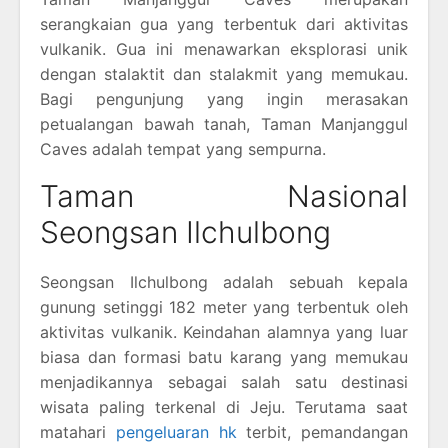
serangkaian gua yang terbentuk dari aktivitas
vulkanik. Gua ini menawarkan eksplorasi unik
dengan stalaktit dan stalakmit yang memukau.
Bagi pengunjung yang ingin merasakan
petualangan bawah tanah, Taman Manjanggul
Caves adalah tempat yang sempurna.
Taman Nasional
Seongsan Ilchulbong
Seongsan Ilchulbong adalah sebuah kepala
gunung setinggi 182 meter yang terbentuk oleh
aktivitas vulkanik. Keindahan alamnya yang luar
biasa dan formasi batu karang yang memukau
menjadikannya sebagai salah satu destinasi
wisata paling terkenal di Jeju. Terutama saat
matahari
pengeluaran hk
terbit, pemandangan