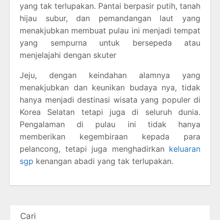
yang tak terlupakan. Pantai berpasir putih, tanah
hijau subur, dan pemandangan laut yang
menakjubkan membuat pulau ini menjadi tempat
yang sempurna untuk bersepeda atau
menjelajahi dengan skuter
Jeju, dengan keindahan alamnya yang
menakjubkan dan keunikan budaya nya, tidak
hanya menjadi destinasi wisata yang populer di
Korea Selatan tetapi juga di seluruh dunia.
Pengalaman di pulau ini tidak hanya
memberikan kegembiraan kepada para
pelancong, tetapi juga menghadirkan
keluaran
sgp
kenangan abadi yang tak terlupakan.
Cari