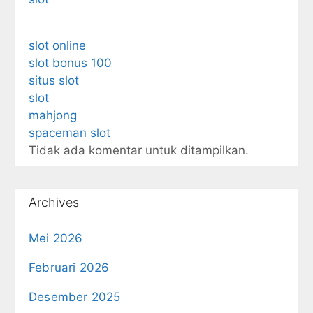
slot online
slot bonus 100
situs slot
slot
mahjong
spaceman slot
Tidak ada komentar untuk ditampilkan.
Archives
Mei 2026
Februari 2026
Desember 2025