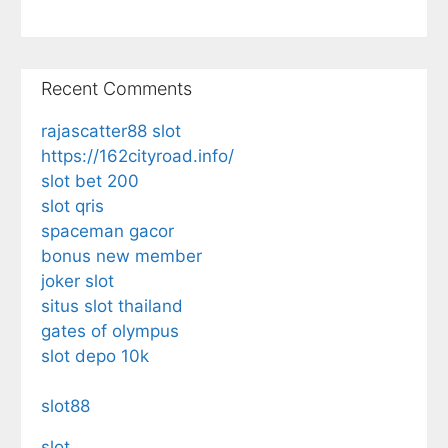
Recent Comments
rajascatter88 slot
https://162cityroad.info/
slot bet 200
slot qris
spaceman gacor
bonus new member
joker slot
situs slot thailand
gates of olympus
slot depo 10k
slot88
slot