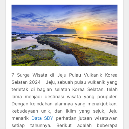
7 Surga Wisata di Jeju Pulau Vulkanik Korea
Selatan 2024 – Jeju, sebuah pulau vulkanik yang
terletak di bagian selatan Korea Selatan, telah
lama menjadi destinasi wisata yang poupuler.
Dengan keindahan alamnya yang menakjubkan,
kebudayaan unik, dan iklim yang sejuk, Jeju
menarik
Data SDY
perhatian jutaan wisatawan
setiap tahunnya. Berikut adalah beberapa