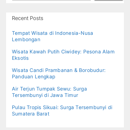
Recent Posts
Tempat Wisata di Indonesia-Nusa
Lembongan
Wisata Kawah Putih Ciwidey: Pesona Alam
Eksotis
Wisata Candi Prambanan & Borobudur:
Panduan Lengkap
Air Terjun Tumpak Sewu: Surga
Tersembunyi di Jawa Timur
Pulau Tropis Sikuai: Surga Tersembunyi di
Sumatera Barat