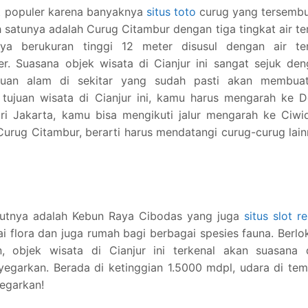
mat populer karena banyaknya
situs toto
curug yang tersembu
 satunya adalah Curug Citambur dengan tiga tingkat air te
ya berukuran tinggi 12 meter disusul dengan air ter
r. Suasana objek wisata di Cianjur ini sangat sejuk de
jauan alam di sekitar yang sudah pasti akan membua
ujuan wisata di Cianjur ini, kamu harus mengarah ke D
ri Jakarta, kamu bisa mengikuti jalur mengarah ke Ciwi
urug Citambur, berarti harus mendatangi curug-curug lai
anjutnya adalah Kebun Raya Cibodas yang juga
situs slot r
flora dan juga rumah bagi berbagai spesies fauna. Berlo
 objek wisata di Cianjur ini terkenal akan suasana 
egarkan. Berada di ketinggian 1.5000 mdpl, udara di te
yegarkan!