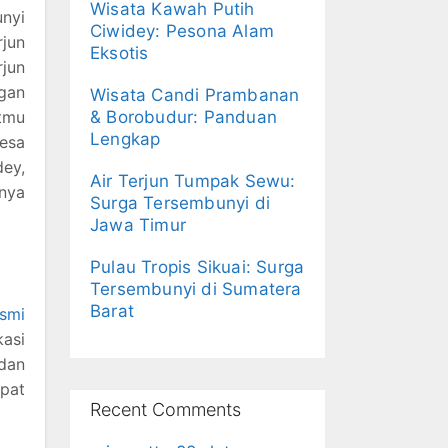
Wisata Kawah Putih
nyi
Ciwidey: Pesona Alam
rjun
Eksotis
jun
ngan
Wisata Candi Prambanan
tmu
& Borobudur: Panduan
Lengkap
esa
dey,
Air Terjun Tumpak Sewu:
nnya
Surga Tersembunyi di
Jawa Timur
Pulau Tropis Sikuai: Surga
Tersembunyi di Sumatera
Barat
esmi
kasi
dan
mpat
Recent Comments