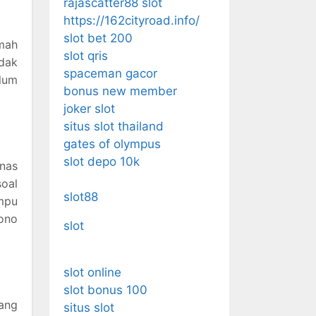
rajascatter88 slot
https://162cityroad.info/
slot bet 200
mah
slot qris
idak
spaceman gacor
lum
bonus new member
joker slot
situs slot thailand
gates of olympus
slot depo 10k
nas
soal
slot88
ampu
jono
slot
slot online
slot bonus 100
ang
situs slot