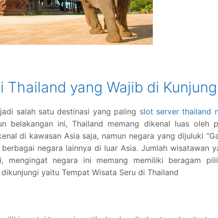
 Thailand yang Wajib di Kunjung
adi salah satu destinasi yang paling
slot server thailand 
n belakangan ini, Thailand memang dikenal luas oleh p
kenal di kawasan Asia saja, namun negara yang dijuluki “G
e berbagai negara lainnya di luar Asia. Jumlah wisatawan 
gi, mengingat negara ini memang memiliki beragam pili
 dikunjungi yaitu Tempat Wisata Seru di Thailand