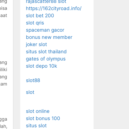
nang
rajascatter88 slot
isa
https://162cityroad.info/
Saat
slot bet 200
slot qris
spaceman gacor
bonus new member
joker slot
situs slot thailand
gates of olympus
ang
slot depo 10k
iki
uang
slot88
gam
slot
slot online
slot bonus 100
ngga
situs slot
ah,