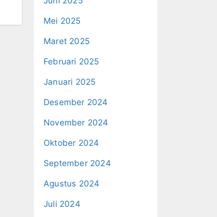
Juni 2025
Mei 2025
Maret 2025
Februari 2025
Januari 2025
Desember 2024
November 2024
Oktober 2024
September 2024
Agustus 2024
Juli 2024