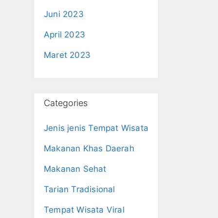
Juni 2023
April 2023
Maret 2023
Categories
Jenis jenis Tempat Wisata
Makanan Khas Daerah
Makanan Sehat
Tarian Tradisional
Tempat Wisata Viral