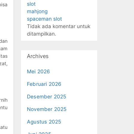
slot
bisa
mahjong
spaceman slot
Tidak ada komentar untuk
ditampilkan.
 dan
gam
tas
Archives
zat,
Mei 2026
Februari 2026
Desember 2025
rnih
entu
November 2025
Agustus 2025
satu