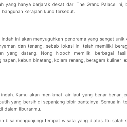
dah yang hanya berjarak dekat dari The Grand Palace ini, 
ri bangunan kerajaan kuno tersebut.
g indah ini akan menyuguhkan penorama yang sangat unik
aman dan tenang, sebab lokasi ini telah memiliki bera
wan yang datang. Nong Nooch memiliki berbagai fasili
napan, kebun binatang, kolam renang, beragam kuliner le
 indah. Kamu akan menikmati air laut yang benar-benar je
putih yang bersih di sepanjang bibir pantainya. Semua ini t
i dalam liburanmu.
an bisa mengunjungi tempat wisata yang diatas. Itu salah 