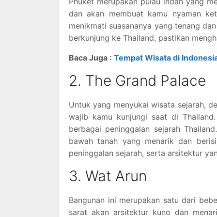
Phuket merupakan pulau indah yang memi
dan akan membuat kamu nyaman ketik
menikmati suasananya yang tenang dan be
berkunjung ke Thailand, pastikan mengha
Baca Juga :
Tempat Wisata di Indonesi
2. The Grand Palace
Untuk yang menyukai wisata sejarah, des
wajib kamu kunjungi saat di Thailan
berbagai peninggalan sejarah Thailand. 
bawah tanah yang menarik dan berisi 
peninggalan sejarah, serta arsitektur ya
3. Wat Arun
Bangunan ini merupakan satu dari beber
sarat akan arsitektur kuno dan mena