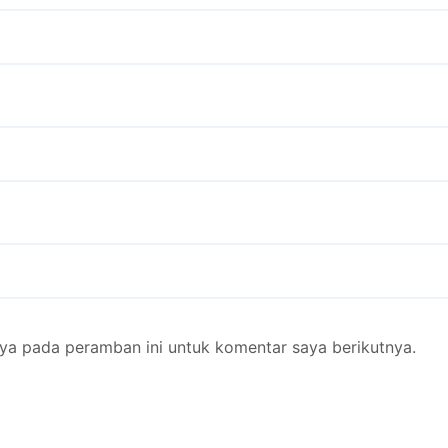
ya pada peramban ini untuk komentar saya berikutnya.