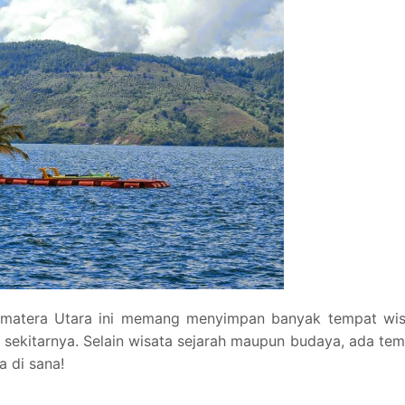
matera Utara ini memang menyimpan banyak tempat wis
 sekitarnya. Selain wisata sejarah maupun budaya, ada te
a di sana!