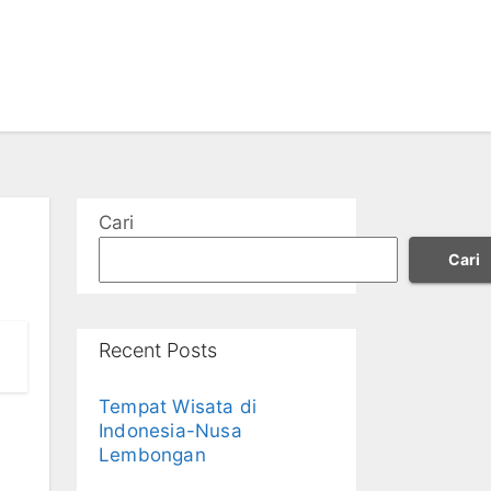
Cari
Cari
Recent Posts
Tempat Wisata di
Indonesia-Nusa
Lembongan