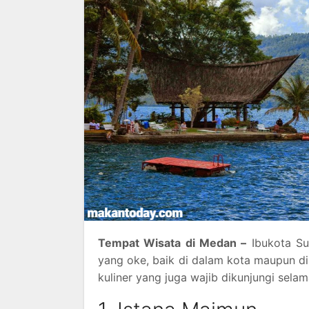
Tempat Wisata di Medan –
Ibukota Su
yang oke, baik di dalam kota maupun di
kuliner yang juga wajib dikunjungi selam