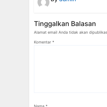
Tinggalkan Balasan
Alamat email Anda tidak akan dipublikas
Komentar
*
Nama
*