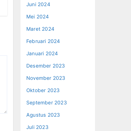
Juni 2024
Mei 2024
Maret 2024
Februari 2024
Januari 2024
Desember 2023
November 2023
Oktober 2023
September 2023
Agustus 2023
Juli 2023