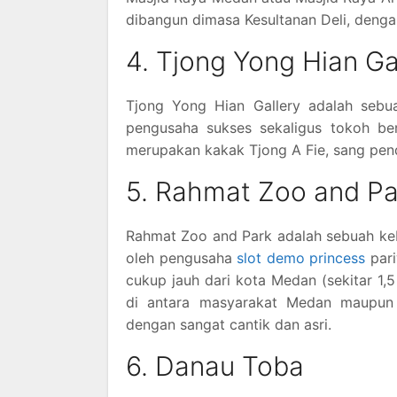
dibangun dimasa Kesultanan Deli, denga
4. Tjong Yong Hian Ga
Tjong Yong Hian Gallery adalah sebu
pengusaha sukses sekaligus tokoh ber
merupakan kakak Tjong A Fie, sang pen
5. Rahmat Zoo and Pa
Rahmat Zoo and Park adalah sebuah ke
oleh pengusaha
slot demo princess
pari
cukup jauh dari kota Medan (sekitar 1,
di antara masyarakat Medan maupun 
dengan sangat cantik dan asri.
6. Danau Toba