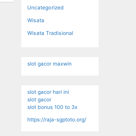
Uncategorized
Wisata
Wisata Tradisional
slot gacor maxwin
slot gacor hari ini
slot gacor
slot bonus 100 to 3x
https://raja-sgptoto.org/