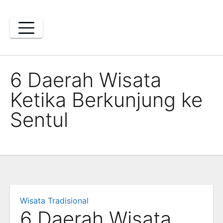
Skip
to
content
6 Daerah Wisata
Ketika Berkunjung ke
Sentul
Wisata Tradisional
6 Daerah Wisata