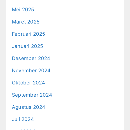
Mei 2025
Maret 2025
Februari 2025
Januari 2025
Desember 2024
November 2024
Oktober 2024
September 2024
Agustus 2024
Juli 2024