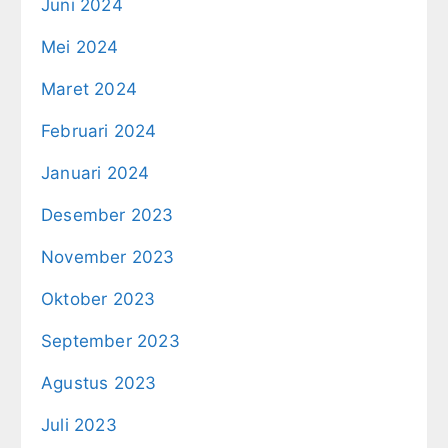
Juni 2024
Mei 2024
Maret 2024
Februari 2024
Januari 2024
Desember 2023
November 2023
Oktober 2023
September 2023
Agustus 2023
Juli 2023