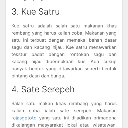
3. Kue Satru
Kue satru adalah salah satu makanan khas
rembang yang harus kalian coba. Makanan yang
satu ini terbuat dengan memakai bahan dasar
sagu dan kacang hijau. Kue satru menawarkan
tekstur padat dengan rontokan sagu dan
kacang hijau dipermukaan kue. Ada cukup
banyak bentuk yang ditawarkan seperti bentuk
bintang daun dan bunga.
4. Sate Serepeh
Salah satu makan khas rembang yang harus
kalian coba ialah sate serepeh. Makanan
rajasgptoto
yang satu ini dijadikan primadona
dikalangan masyarakat lokal atau wisatawan.