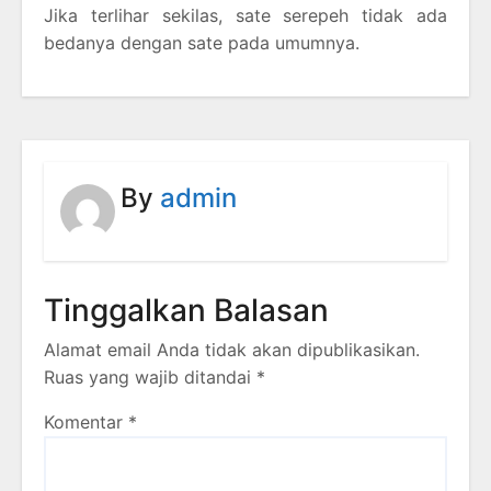
Jika terlihar sekilas, sate serepeh tidak ada
bedanya dengan sate pada umumnya.
By
admin
Tinggalkan Balasan
Alamat email Anda tidak akan dipublikasikan.
Ruas yang wajib ditandai
*
Komentar
*